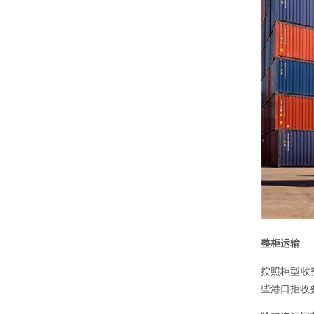
整柜
运输
按照柜型收费
些港口拒收