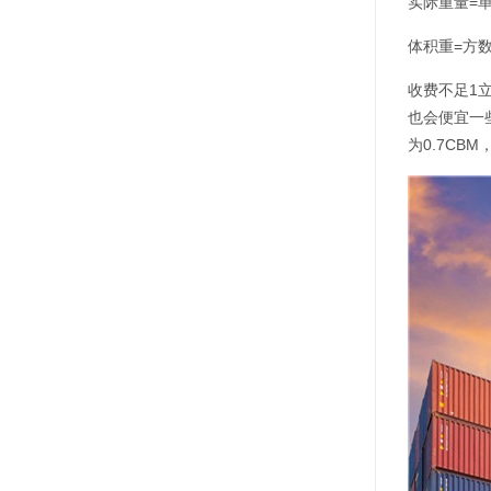
实际重量=单
体积重=方数（
收费不足1
也会便宜一
为0.7CB