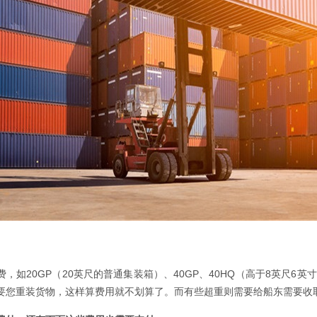
，如20GP（20英尺的普通集装箱）、40GP、40HQ（高于8英尺6英
要您重装货物，这样算费用就不划算了。而有些超重则需要给船东需要收