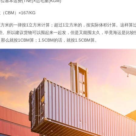
位基本运费(TNE)×总毛重(KGM)
CBM）×167/KG
立方米的一律按1立方米计算；超过1立方米的，按实际体积计算。这样算过来，
些。所以建议货物可以囤起来一起发，但是又能囤太久，毕竟海运是比较慢
M，那么就按1CBM算；1.5CBM的话，就按1.5CBM算。