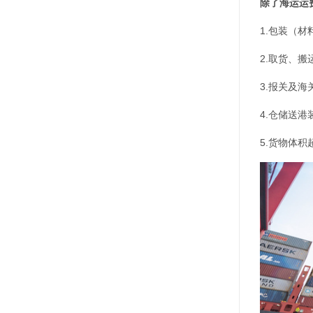
除了海运运
1.包装（
2.取货、
3.报关及
4.仓储送
5.货物体