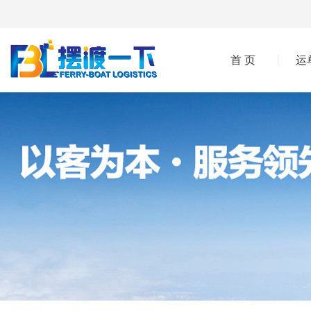
首 页
运