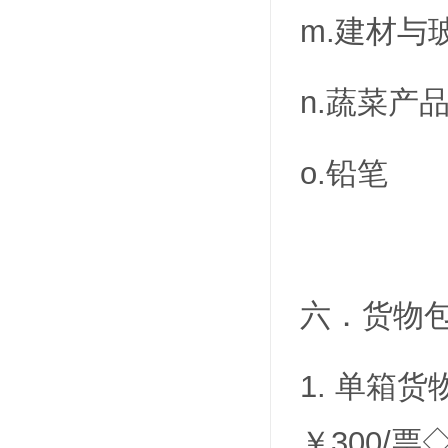
m.建材
n.蔬菜产
o.
六．货物
1. 单箱
￥300/