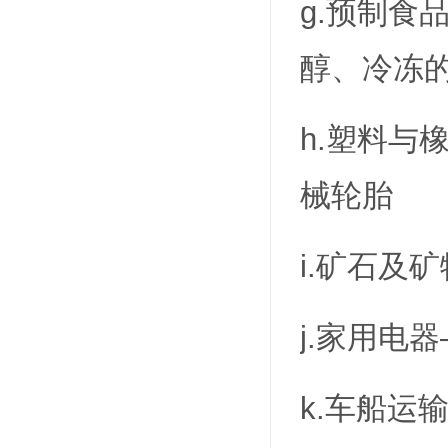
g.预制
醇、冷冻
h.塑料
械轮胎
i.矿石及
j.家用电
k.车船运