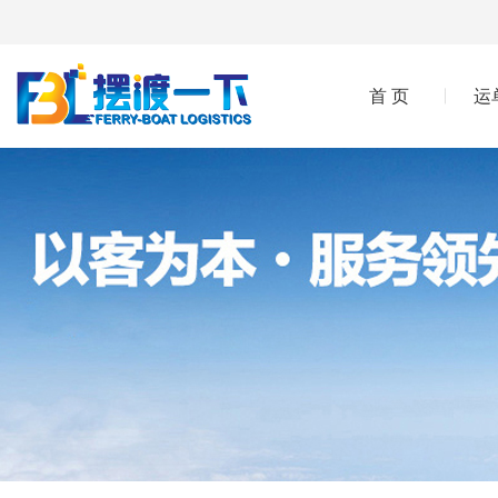
首 页
运