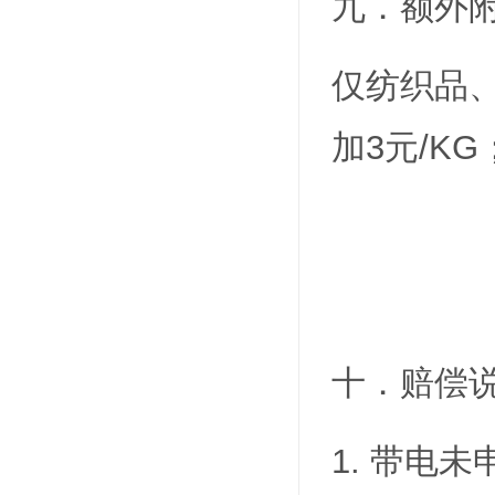
九．额外
仅纺织品、
加3元/K
十．赔偿
1. 带电