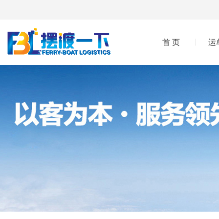
首 页
运