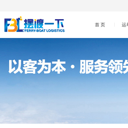
首 页
运