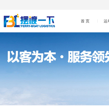
首 页
运